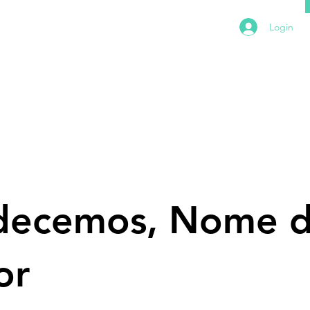
Login
decemos, Nome 
or