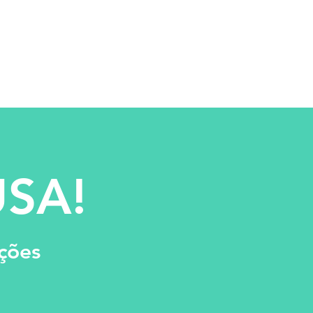
USA!
ações