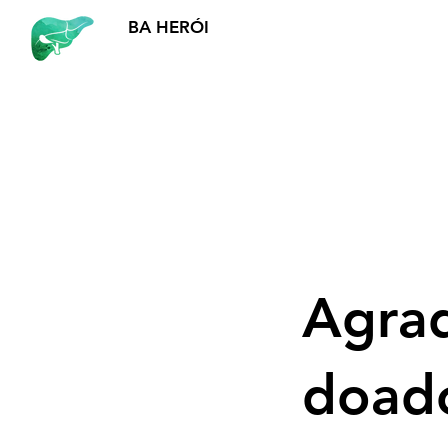
BA HERÓI
Agra
doad