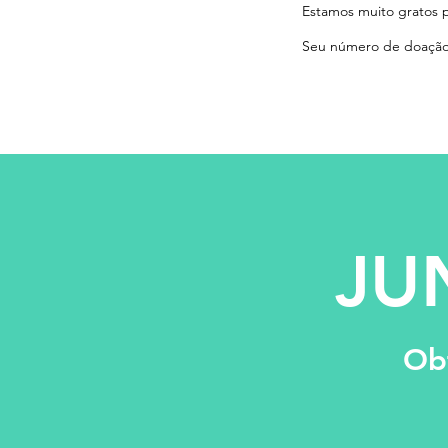
Estamos muito gratos 
Seu número de doação 
JU
Obt